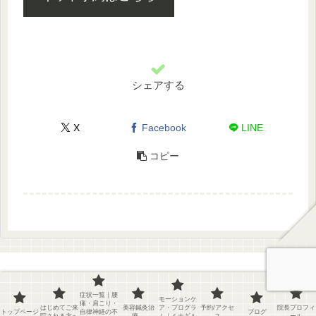
シェアする
X
Facebook
LINE
コピー
Copyright © 2025-2026 ミナギルコンディション ラボ|治療院|整体|
症状一覧｜腰
モーションケ
痛・肩こり・
はじめてご来
美容鍼灸治
ア・プログラ
予約/アクセ
院長プロフィ
トレーニング All Rights Reserved.
トップページ
自律神経の不
ブログ