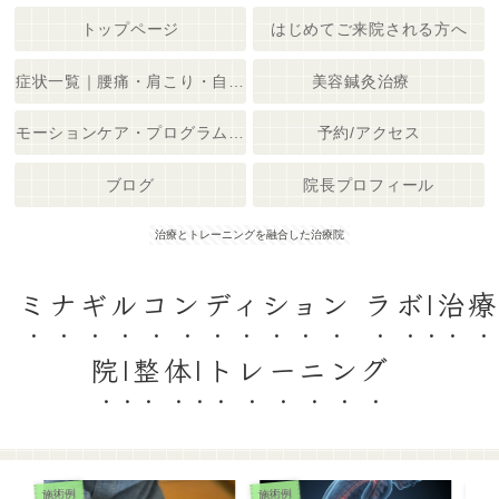
トップページ
はじめてご来院される方へ
症状一覧｜腰痛・肩こり・自律神経の不調でお悩みの方へ
美容鍼灸治療
モーションケア・プログラム｜ミナギル治療院
予約/アクセス
ブログ
院長プロフィール
治療とトレーニングを融合した治療院
ミナギルコンディション ラボ|治療
院|整体|トレーニング
スポ
施術例
施術例